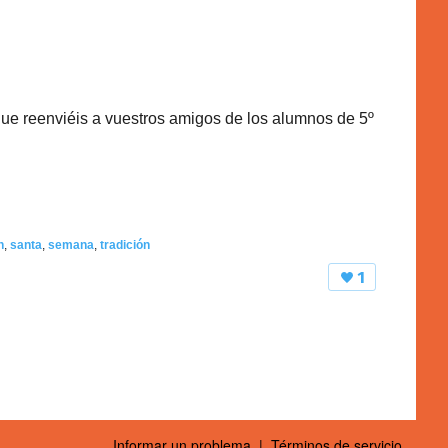
que reenviéis a vuestros amigos de los alumnos de 5º
n
,
santa
,
semana
,
tradición
1
Informar un problema
|
Términos de servicio