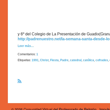
y 6º del Colegio de La Presentación de Guadix(Gran
http://padrenuestro.net/la-semana-santa-desde-lo
Leer más…
Comentarios:
1
Etiquetas:
1991
,
Christ
,
Fiesta
,
Padre
,
catedral
,
católica
,
cofrades
,
R
S
S
© 2026 Comunidad Virtual del Profesorado de Religión
Impul