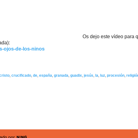
Os dejo este vídeo para 
ada):
s-ojos-de-los-ninos
cristo
,
crucificado
,
de
,
españa
,
granada
,
guadix
,
jesús
,
la
,
luz
,
procesión
,
religió
sado por