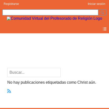
Registrarse
Iniciar sesión
Blogs
Christ (0)
No hay publicaciones etiquetadas como Christ aún.
R
S
S