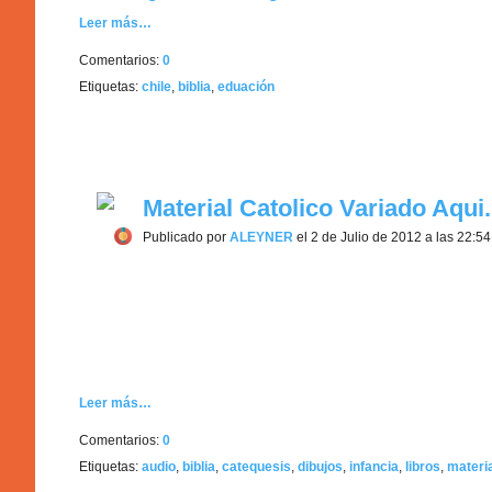
Leer más…
Comentarios:
0
Etiquetas:
chile
,
biblia
,
eduación
Material Catolico Variado Aqui...
Publicado por
ALEYNER
el 2 de Julio de 2012 a las 22:54
Leer más…
Comentarios:
0
Etiquetas:
audio
,
biblia
,
catequesis
,
dibujos
,
infancia
,
libros
,
materi