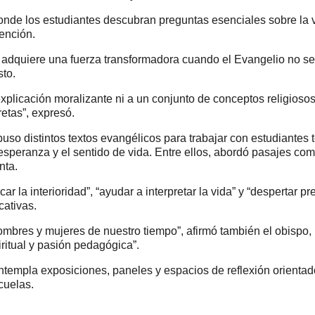
de los estudiantes descubran preguntas esenciales sobre la vida, 
vención.
 adquiere una fuerza transformadora cuando el Evangelio no s
to.
explicación moralizante ni a un conjunto de conceptos religios
etas”, expresó.
puso distintos textos evangélicos para trabajar con estudiante
 esperanza y el sentido de vida. Entre ellos, abordó pasajes co
nta.
r la interioridad”, “ayudar a interpretar la vida” y “despertar
cativas.
ombres y mujeres de nuestro tiempo”, afirmó también el obispo
iritual y pasión pedagógica”.
ntempla exposiciones, paneles y espacios de reflexión orientad
cuelas.