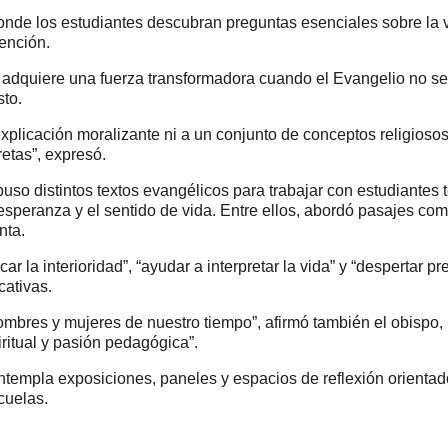
de los estudiantes descubran preguntas esenciales sobre la vida, 
vención.
 adquiere una fuerza transformadora cuando el Evangelio no s
to.
explicación moralizante ni a un conjunto de conceptos religios
etas”, expresó.
puso distintos textos evangélicos para trabajar con estudiante
 esperanza y el sentido de vida. Entre ellos, abordó pasajes co
nta.
r la interioridad”, “ayudar a interpretar la vida” y “despertar
cativas.
ombres y mujeres de nuestro tiempo”, afirmó también el obispo
iritual y pasión pedagógica”.
ntempla exposiciones, paneles y espacios de reflexión orientad
cuelas.