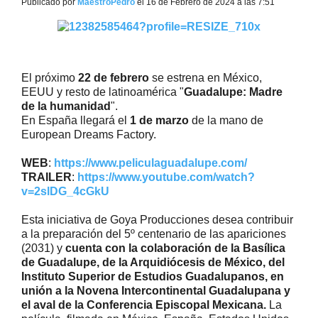
Publicado por
MaestroPedro
el 16 de Febrero de 2024 a las 7:51
El próximo
22 de febrero
se estrena en México,
EEUU y resto de latinoamérica "
Guadalupe: Madre
de la humanidad
".
En España llegará el
1 de marzo
de la mano de
European Dreams Factory.
WEB
:
https://www.peliculaguadalupe.com/
TRAILER
:
https://www.youtube.com/watch?
v=2slDG_4cGkU
Esta iniciativa de Goya Producciones desea contribuir
a la preparación del 5º centenario de las apariciones
(2031) y
cuenta con la colaboración de la Basílica
de Guadalupe, de la Arquidiócesis de México, del
Instituto Superior de Estudios Guadalupanos, en
unión a la Novena Intercontinental Guadalupana y
el
aval
de la Conferencia Episcopal Mexicana.
La