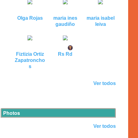
Olga Rojas
maria ines
maria isabel
gaudiño
leiva
Fiztizia Ortiz
Rs Rd
Zapatroncho
s
Ver todos
Photos
Ver todos