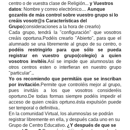
centro o de vuestra clase de Religión...
y Vuestros
datos
: Nombre y correo electrónico....
Aunque
gozaréis de más control sobre vuestro grupo si lo
creáis vosotr@s
Características del
Grupo
(consideraciones a la hora de crearlo)
Cada grupo, tendrá la "configuración" que vosotros
creáis oportuna.Podéis crearlo "Abierto", para que el
alumnado se una libremente al grupo de su centro, o
podéis restringirlo para que sólo se pueda
registrar en vuestro grupo(colegio) a quien
vosotros invitéis
.Así se impide que alumnos/as de
otros centros esten o interfieran en nuestro grupo
"particular".
.
Yo os recomiendo que permitáis que se inscriban
por invitación
.Permite que controléis mejor al grupo,
pues invitáis a los que vosotros consideréis
oportuno.De todas formas siempre podéis impedir el
acceso de quien creáis oprtuno.ësta expulsión puede
ser temporal o definitiva..
En la comunidad Virtual, los alumnos/as se podrán
registrar libremente en ella, y después cada uno en su
Grupo de Centro Educativo.
¿
Y después de que se