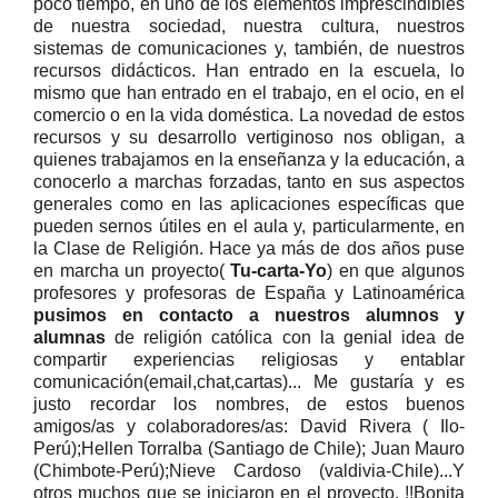
poco tiempo, en uno de los elementos imprescindibles
de nuestra sociedad, nuestra cultura, nuestros
sistemas de comunicaciones y, también, de nuestros
recursos didácticos. Han entrado en la escuela, lo
mismo que han entrado en el trabajo, en el ocio, en el
comercio o en la vida doméstica. La novedad de estos
recursos y su desarrollo vertiginoso nos obligan, a
quienes trabajamos en la enseñanza y la educación, a
conocerlo a marchas forzadas, tanto en sus aspectos
generales como en las aplicaciones específicas que
pueden sernos útiles en el aula y, particularmente, en
la Clase de Religión. Hace ya más de dos años puse
en marcha un proyecto(
Tu-carta-Yo
) en que algunos
profesores y profesoras de España y Latinoamérica
pusimos en contacto a nuestros alumnos y
alumnas
de religión católica con la genial idea de
compartir experiencias religiosas y entablar
comunicación(email,chat,cartas)... Me gustaría y es
justo recordar los nombres, de estos buenos
amigos/as y colaboradores/as: David Rivera ( Ilo-
Perú);Hellen Torralba (Santiago de Chile); Juan Mauro
(Chimbote-Perú);Nieve Cardoso (valdivia-Chile)...Y
otros muchos que se iniciaron en el proyecto. !!Bonita