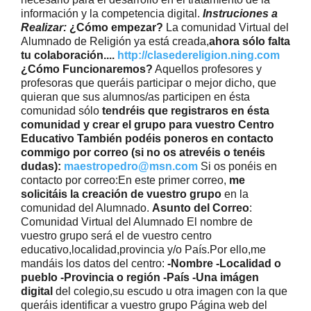
información y la competencia digital.
Instruciones a
Realizar:
¿Cómo empezar?
La comunidad Virtual del
Alumnado de Religión ya está creada,
ahora sólo falta
tu colaboración....
http://clasedereligion.ning.com
¿Cómo Funcionaremos?
Aquellos profesores y
profesoras que queráis participar o mejor dicho, que
quieran que sus alumnos/as participen en ésta
comunidad sólo
tendréis que registraros en ésta
comunidad y crear el grupo para vuestro Centro
Educativo
También podéis poneros en contacto
commigo por correo (si no os atrevéis o tenéis
dudas):
maestropedro@msn.com
Si os ponéis en
contacto por correo:En este
primer correo
,
me
solicitáis la creación de vuestro grupo
en la
comunidad del Alumnado.
Asunto del Correo
:
Comunidad Virtual del Alumnado El nombre de
vuestro grupo será el de vuestro centro
educativo,localidad,provincia y/o País.Por ello,me
mandáis los datos del centro:
-Nombre -Localidad o
pueblo -Provincia o región -País -Una imágen
digital
del colegio,su escudo u otra imagen con la que
queráis identificar a vuestro grupo Página web del