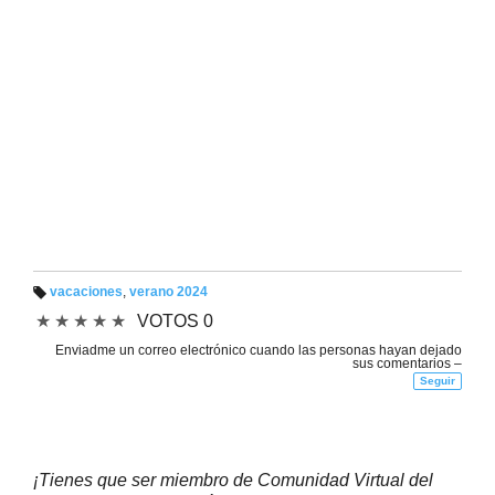
vacaciones
,
verano 2024
Et
★
★
★
★
★
VOTOS 0
iq
u
et
Enviadme un correo electrónico cuando las personas hayan dejado
a
sus comentarios –
s:
Seguir
¡Tienes que ser miembro de Comunidad Virtual del