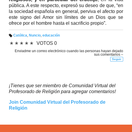
pública. A este respecto, expresó su deseo de que, “en
la sociedad española en general, perviva el afecto por
este signo del Amor sin límites de un Dios que se
ofrece por el hombre hasta el sacrificio propio”.
Católica
,
Nuncio
,
educación
Et
★
★
★
★
★
VOTOS 0
iq
u
et
Enviadme un correo electrónico cuando las personas hayan dejado
a
sus comentarios –
s:
Seguir
¡Tienes que ser miembro de Comunidad Virtual del
Profesorado de Religión para agregar comentarios!
Join Comunidad Virtual del Profesorado de
Religión