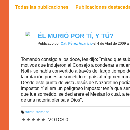
Todas las publicaciones
Publicaciones destacad
ÉL MURIÓ POR TÍ, Y TÚ?
Publicado por
Cati Pérez Aparicio
el 4 de Abril de 2009 a 
Tomando consigo a los doce, les dijo: "mirad que sub
motivos que indujeron al Consejo a condenar a muerte
Noth- se había convertido a través del largo tiempo d
la irritación por estar sometido el país al régimen ro
Desde este punto de vista Jesús de Nazaret no podía 
impostor. Y si era un peligroso impostor tenía que ser
que fue sometido, se declarara el Mesías lo cual, a t
de una notoria ofensa a Dios".
santa
,
semana
Et
★
★
★
★
★
VOTOS 0
iq
u
et
a