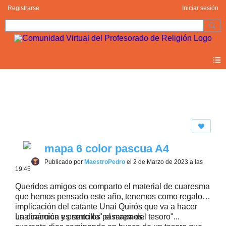
Registrarse
Iniciar sesión
Photos 2.0
mapa 6 color pascua A4
Publicado por
MaestroPedro
el 2 de Marzo de 2023 a las
19:45
Queridos amigos os comparto el material de cuaresma
que hemos pensado este año, tenemos como regalo la
implicación del catante Unai Quirós que va a hacer
una canción y pronto os pasaremos.
La dinámica es sencilla" el mapa del tesoro"...