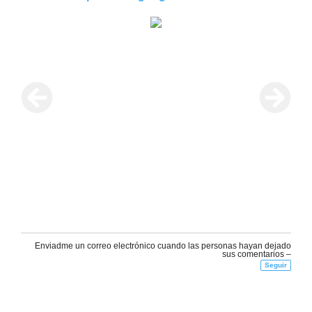
OqrVf4kBqANPjXDcxtorM-L8-u2X9-?usp=sharing
Enviadme un correo electrónico cuando las personas hayan dejado
sus comentarios –
Seguir