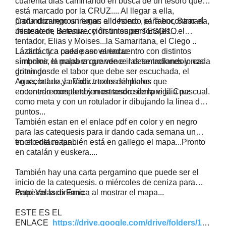
cuarenta dias caminando en busca de un tesoro que
está marcado por la CRUZ.... Al llegar a ella,
profundizaremos iremos a lo hondo para encontrar el
Cada domingo un lugar: el desiero , el Tabor, Samaría,
misterio de la resurección un super TESORO.
Jerusalem, Betania... y distintos personajes... el
tentador, Elias y Moises...la Samaritana, el Ciego ..
Lázaro... y a cada paso el encuentro con distintos
La didáctica puede ser variada:
símbolos, la palabra que vence las tentaciones y nos
- imprimir el mapa en grande e ir desenrollandolo cada
gritan desde el tabor que debe ser escuchada, el
domingo
Agua, la Luz, la Vida... todos simbolos que
- o recortarlo y añadir trozos del plano
encontraremos tambien en tesoro de la vigilia pascual.
- o tenerlo completo y mostrando siempre la Cruz
como meta y con un rotulador ir dibujando la linea de
puntos...
También estan en el enlace pdf en color y en negro
para las catequesis para ir dando cada semana un
trocito del mapa...
en el enlace tanbién está en gallego el mapa...Pronto
en catalán y euskera....
También hay una carta pergamino que puede ser el
inicio de la catequesis. o miércoles de ceniza para
empezar la dinámica al mostrar el mapa...
Patxi Velasco Fano
ESTE ES EL
ENLACE
https://drive.google.com/drive/folders/12y