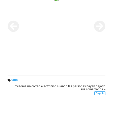
fano
Et
Enviadme un correo electrónico cuando las personas hayan dejado
iq
sus comentarios –
u
et
Seguir
a
s: