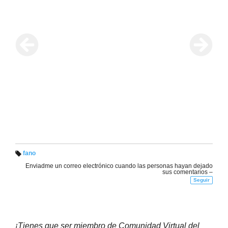
fano
Et
Enviadme un correo electrónico cuando las personas hayan dejado
iq
sus comentarios –
u
et
Seguir
a
s:
¡Tienes que ser miembro de Comunidad Virtual del