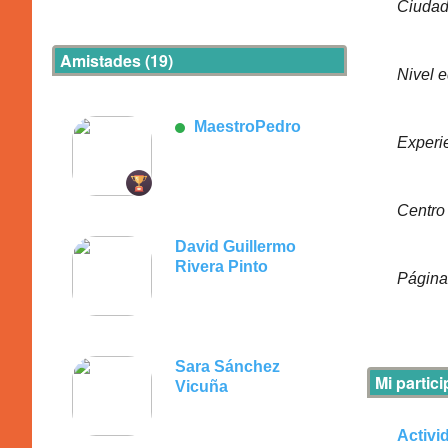
Ciudad
Amistades (19)
Nivel 
MaestroPedro
Experi
Centro
David Guillermo
Rivera Pinto
Página
Sara Sánchez
Mi partic
Vicuña
Activi