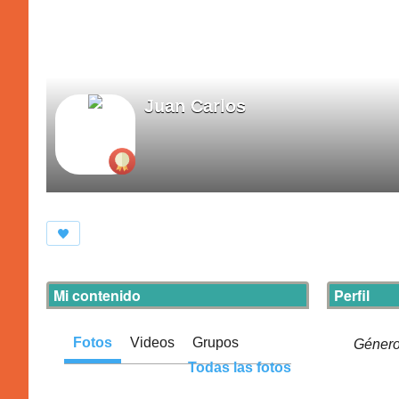
Juan Carlos
Mi contenido
Perfil
Fotos
Videos
Grupos
Géner
Todas las fotos