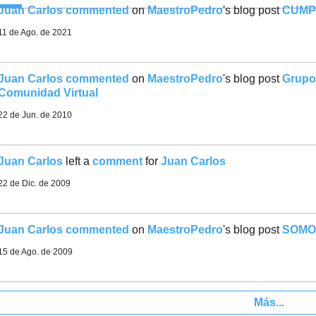
Juan Carlos
commented
on
MaestroPedro
's blog post
CUMPL
11 de Ago. de 2021
Juan Carlos
commented
on
MaestroPedro
's blog post
Grupo 
Comunidad Virtual
22 de Jun. de 2010
Juan Carlos
left a
comment
for
Juan Carlos
22 de Dic. de 2009
Juan Carlos
commented
on
MaestroPedro
's blog post
SOMOS
15 de Ago. de 2009
Más...