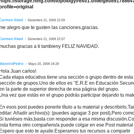
https://storage.ning.com/topology/rest/1.0/file/get/8917886
profile=original
Carmen Abad
Diciembre 21, 2009 22:59
me alegro que te gusten las canciones.gracias.
Carmen Abad
Diciembre 21, 2009 22:57
muchas gracias a ti tambieny FELIZ NAVIDAD.
MaestroPedro
Mayo 20, 2009 18:28
Hola Juan carlos!
Cada etapa educativa tiene una sección o grupo dentro de est
sección de grupos.Uno de ellos es "E.R.E en Educación Secund
en la parte de superior derecha de esa página del grupo.
Una vez que estás en el grupo podrás participar dejando tu mate
En esos post puedes ponerle título a tu material y describirlo.Ta
editar: Añadir archivo(s): (puedes agragar 3 por post),Pero como
Si tuviéses más,basta con responder a esa misma discusión.Co
esta forma otro compañero/a puede colgar en ese Post material
Espero que esto te ayude.Esperamos tus recursos a compartir