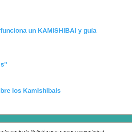
 funciona un KAMISHIBAI y guía
ús"
bre los Kamishibais
rofesorado de Religión para agregar comentarios!