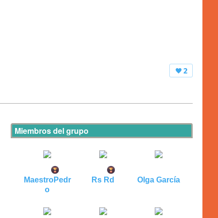
2
Miembros del grupo
MaestroPedr
Rs Rd
Olga García
o