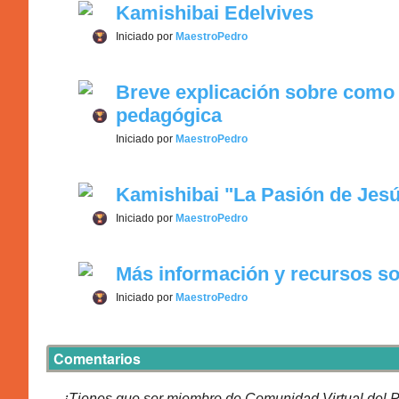
Kamishibai Edelvives
Iniciado por
MaestroPedro
Breve explicación sobre como
pedagógica
Iniciado por
MaestroPedro
Kamishibai "La Pasión de Jes
Iniciado por
MaestroPedro
Más información y recursos so
Iniciado por
MaestroPedro
Comentarios
¡Tienes que ser miembro de Comunidad Virtual del P