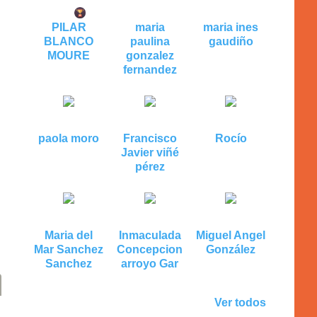
PILAR
maria
maria ines
BLANCO
paulina
gaudiño
MOURE
gonzalez
fernandez
paola moro
Francisco
Rocío
Javier viñé
pérez
Maria del
Inmaculada
Miguel Angel
Mar Sanchez
Concepcion
González
Sanchez
arroyo Gar
Ver todos