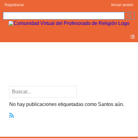
Registrarse
Iniciar sesión
Blogs
Santos (0)
No hay publicaciones etiquetadas como Santos aún.
R
S
S