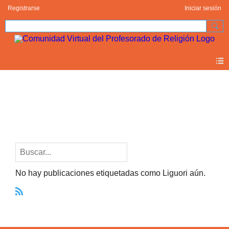
Registrarse
Iniciar sesión
Blogs
Liguori (0)
No hay publicaciones etiquetadas como Liguori aún.
R
S
S