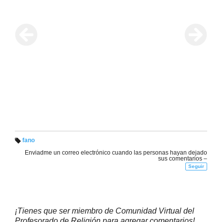
fano
Et
Enviadme un correo electrónico cuando las personas hayan dejado
iq
sus comentarios –
u
et
Seguir
a
s:
¡Tienes que ser miembro de Comunidad Virtual del
Profesorado de Religión para agregar comentarios!