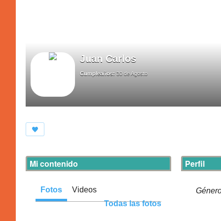
Juan Carlos
Cumpleaños:
30 de Agosto
Mi contenido
Perfil
Fotos
Videos
Géner
Todas las fotos