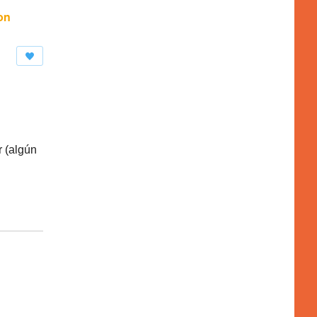
on
r (algún