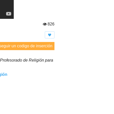
826
Vi
st
a
s:
eguir un codigo de inserción
Profesorado de Religión para
gión