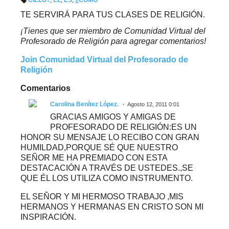
Et
iq
TE SERVIRÁ PARA TUS CLASES DE RELIGIÓN.
u
et
¡Tienes que ser miembro de Comunidad Virtual del
a
s:
Profesorado de Religión para agregar comentarios!
Join Comunidad Virtual del Profesorado de
Religión
Comentarios
Carolina Benítez López.
Agosto 12, 2011 0:01
GRACIAS AMIGOS Y AMIGAS DE
PROFESORADO DE RELIGIÓN:ES UN
HONOR SU MENSAJE LO RECIBO CON GRAN
HUMILDAD,PORQUE SÉ QUE NUESTRO
SEÑOR ME HA PREMIADO CON ESTA
DESTACACIÓN A TRAVÉS DE USTEDES.,SE
QUE ÉL LOS UTILIZA COMO INSTRUMENTO.
EL SEÑOR Y MI HERMOSO TRABAJO ,MIS
HERMANOS Y HERMANAS EN CRISTO SON MI
INSPIRACIÓN.