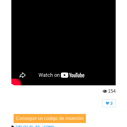
154
Vi
st
3
a
s:
Conseguir un codigo de inserción
CIELO?
,
EL
,
ES
,
¿COMO