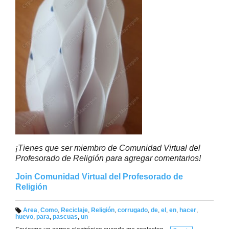
¡Tienes que ser miembro de Comunidad Virtual del
Profesorado de Religión para agregar comentarios!
Join Comunidad Virtual del Profesorado de
Religión
Area
,
Como
,
Reciclaje
,
Religión
,
corrugado
,
de
,
el
,
en
,
hacer
,
huevo
,
para
,
pascuas
,
un
Et
iq