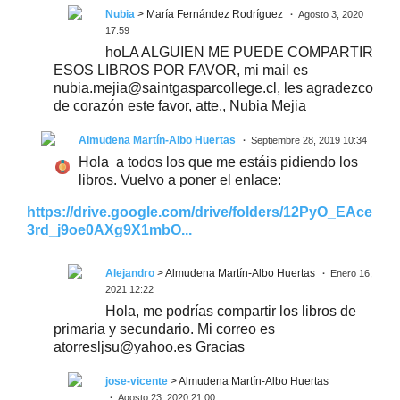
Nubia
> María Fernández Rodríguez
Agosto 3, 2020
17:59
hoLA ALGUIEN ME PUEDE COMPARTIR
ESOS LIBROS POR FAVOR, mi mail es
nubia.mejia@saintgasparcollege.cl, les agradezco
de corazón este favor, atte., Nubia Mejia
Almudena Martín-Albo Huertas
Septiembre 28, 2019 10:34
Hola a todos los que me estáis pidiendo los
libros. Vuelvo a poner el enlace:
https://drive.google.com/drive/folders/12PyO_EAce
3rd_j9oe0AXg9X1mbO...
Alejandro
> Almudena Martín-Albo Huertas
Enero 16,
2021 12:22
Hola, me podrías compartir los libros de
primaria y secundario. Mi correo es
atorresljsu@yahoo.es Gracias
jose-vicente
> Almudena Martín-Albo Huertas
Agosto 23, 2020 21:00