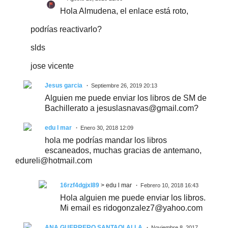
Hola Almudena, el enlace está roto,
podrías reactivarlo?
slds
jose vicente
Jesus garcia
Septiembre 26, 2019 20:13
Alguien me puede enviar los libros de SM de
Bachillerato a jesuslasnavas@gmail.com?
edu l mar
Enero 30, 2018 12:09
hola me podrías mandar los libros
escaneados, muchas gracias de antemano,
edureli@hotmail.com
16rzf4dgjxl89
> edu l mar
Febrero 10, 2018 16:43
Hola alguien me puede enviar los libros.
Mi email es ridogonzalez7@yahoo.com
ANA GUERRERO SANTAOLALLA
Noviembre 8, 2017